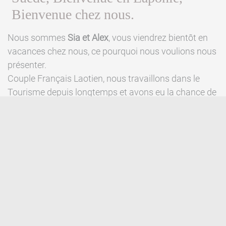
Bienvenue chez nous.
Nous sommes
Sia et Alex
, vous viendrez bientôt en
vacances chez nous, ce pourquoi nous voulions nous
présenter.
Couple Français Laotien, nous travaillons dans le
Tourisme depuis longtemps et avons eu la chance de
voyager un peu de par le monde.
C'est donc en toute logique que notre concept du
Tourisme et notre façon d'accueillir nos hôtes n'est ni
plus ni moins qu'une sorte de concentré de notre
expérience de l'accueil, du voyage et de notre regard
personnel sur la profession.
Le tout corrélé à nos origines et cultures respectives,
cela donne probablement ici dans ce coin de
Scandinavie une approche particulière et unique ;